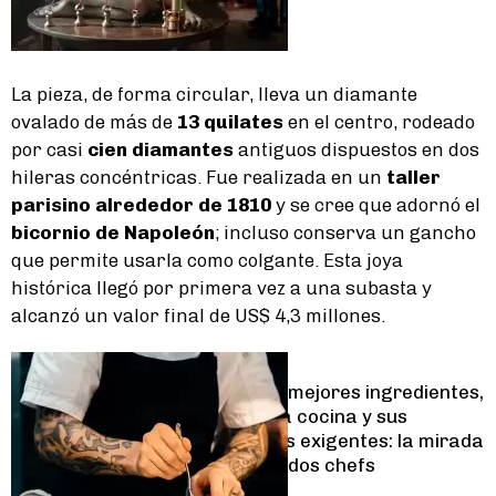
La pieza, de forma circular, lleva un diamante
ovalado de más de
13 quilates
en el centro, rodeado
por casi
cien diamantes
antiguos dispuestos en dos
hileras concéntricas. Fue realizada en un
taller
parisino alrededor de 1810
y se cree que adornó el
bicornio de Napoleón
; incluso conserva un gancho
que permite usarla como colgante. Esta joya
histórica llegó por primera vez a una subasta y
alcanzó un valor final de US$ 4,3 millones.
Lifestyle
Cómo elegir los mejores ingredientes,
tendencias en la cocina y sus
comensales más exigentes: la mirada
de tres destacados chefs