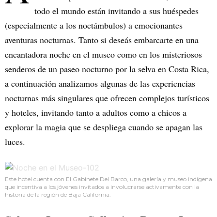
todo el mundo están invitando a sus huéspedes
(especialmente a los noctámbulos) a emocionantes
aventuras nocturnas. Tanto si deseás embarcarte en una
encantadora noche en el museo como en los misteriosos
senderos de un paseo nocturno por la selva en Costa Rica,
a continuación analizamos algunas de las experiencias
nocturnas más singulares que ofrecen complejos turísticos
y hoteles, invitando tanto a adultos como a chicos a
explorar la magia que se despliega cuando se apagan las
luces.
Este hotel cuenta con El Gabinete Del Barco, una galería y museo indígena
que incentiva a los jóvenes invitados a involucrarse activamente con la
historia de la región de Baja California.