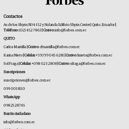
Contactos
Av. de los Shyris N34-152 y Holanda Edificio Shyris Center | Quito, Ecuador
|
Teléfono:
(02) 452 7863
| Correo:
info@forbes.com.ec
QUITO
Carlos Mantilla
| Correo:
cfmantilla@forbes.com.ec
Karina Nieto
| Celular:
+593 99 045 6281
| Correo:
knieto@forbes.com.ec
Sol Fraga
| Celular:
+098 023 2808
| Correo:
sfraga@forbes.com.ec
Suscripciones
suscripciones@forbes.com.ec
099 001 8110
WhatsApp
0982528765
Buzón ciudadano
info@forbes.com.ec