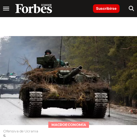
Suscribirse
MACROECONOMÍA
Ofensiva de Ucrania
S