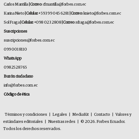
Carlos Mantilla
| Correo:
cfmantilla@forbes.com.ec
Karina Nieto
| Celular:
+593 99 045 6281
| Correo:
knieto@forbes.com.ec
Sol Fraga
| Celular:
+098 023 2808
| Correo:
sfraga@forbes.com.ec
Suscripciones
suscripciones@forbes.com.ec
099 001 8110
WhatsApp
0982528765
Buzón ciudadano
info@forbes.com.ec
Código de ética
Términos y condiciones
|
Legales
|
MediaKit
|
Contacto
|
Valores y
estándares editoriales
|
Nuestras redes
|
© 2026. Forbes Ecuador.
Todos los derechos reservados.