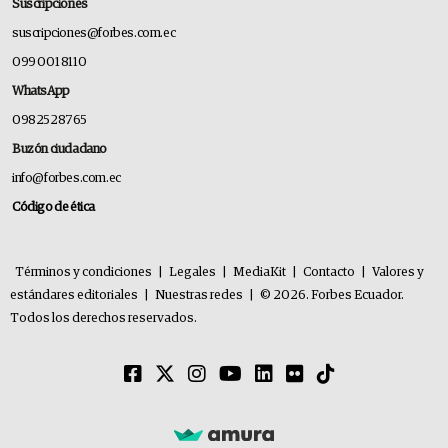
Suscripciones
suscripciones@forbes.com.ec
099 001 8110
WhatsApp
0982528765
Buzón ciudadano
info@forbes.com.ec
Código de ética
Términos y condiciones
|
Legales
|
MediaKit
|
Contacto
|
Valores y
estándares editoriales
|
Nuestras redes
|
© 2026. Forbes Ecuador.
Todos los derechos reservados.