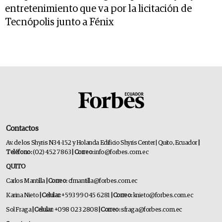
entretenimiento que va por la licitación de
Tecnópolis junto a Fénix
Contactos
Av. de los Shyris N34-152 y Holanda Edificio Shyris Center | Quito, Ecuador
|
Teléfono:
(02) 452 7863
| Correo:
info@forbes.com.ec
QUITO
Carlos Mantilla
| Correo:
cfmantilla@forbes.com.ec
Karina Nieto
| Celular:
+593 99 045 6281
| Correo:
knieto@forbes.com.ec
Sol Fraga
| Celular:
+098 023 2808
| Correo:
sfraga@forbes.com.ec