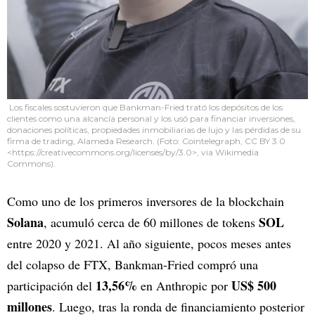
Los fiscales sostuvieron que Bankman-Fried trató los depósitos de los
clientes como una alcancía personal y los usó para financiar inversiones,
donaciones políticas, propiedades inmobiliarias de lujo y las pérdidas de su
firma de trading, Alameda Research. (Foto: Cointelegraph, CC BY 3.0
<https://creativecommons.org/licenses/by/3.0>, via Wikimedia
Commons).
Como uno de los primeros inversores de la blockchain
Solana
SOL
, acumuló cerca de 60 millones de tokens
entre 2020 y 2021. Al año siguiente, pocos meses antes
del colapso de FTX, Bankman-Fried compró una
13,56%
US$ 500
participación del
en Anthropic por
millones
. Luego, tras la ronda de financiamiento posterior