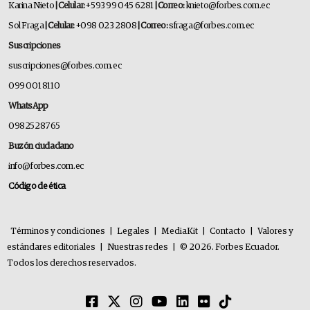
Karina Nieto
| Celular:
+593 99 045 6281
| Correo:
knieto@forbes.com.ec
Sol Fraga
| Celular:
+098 023 2808
| Correo:
sfraga@forbes.com.ec
Suscripciones
suscripciones@forbes.com.ec
099 001 8110
WhatsApp
0982528765
Buzón ciudadano
info@forbes.com.ec
Código de ética
Términos y condiciones
|
Legales
|
MediaKit
|
Contacto
|
Valores y
estándares editoriales
|
Nuestras redes
|
© 2026. Forbes Ecuador.
Todos los derechos reservados.