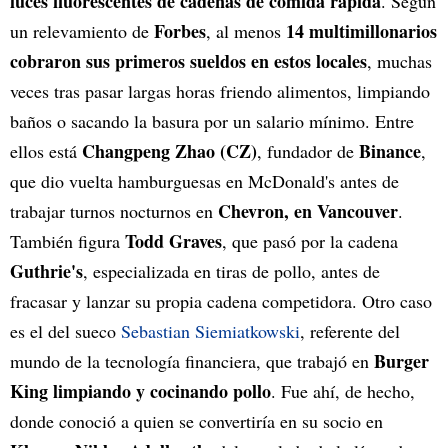
luces fluorescentes de cadenas de comida rápida
. Según
Forbes
14 multimillonarios
un relevamiento de
, al menos
cobraron sus primeros sueldos en estos locales
, muchas
veces tras pasar largas horas friendo alimentos, limpiando
baños o sacando la basura por un salario mínimo. Entre
Changpeng Zhao (CZ)
Binance
ellos está
, fundador de
,
que dio vuelta hamburguesas en McDonald's antes de
Chevron, en Vancouver
trabajar turnos nocturnos en
.
Todd Graves
También figura
, que pasó por la cadena
Guthrie's
, especializada en tiras de pollo, antes de
fracasar y lanzar su propia cadena competidora. Otro caso
es el del sueco
Sebastian Siemiatkowski
, referente del
Burger
mundo de la tecnología financiera, que trabajó en
King limpiando y cocinando pollo
. Fue ahí, de hecho,
donde conoció a quien se convertiría en su socio en