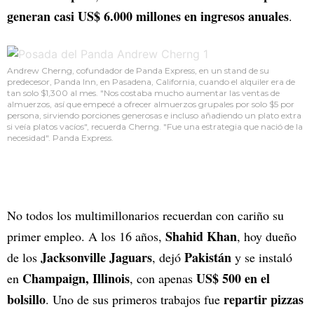
generan casi US$ 6.000 millones en ingresos anuales
.
Andrew Cherng, cofundador de Panda Express, en un stand de su
predecesor, Panda Inn, en Pasadena, California, cuando el alquiler era de
tan solo $1,300 al mes. "Nos costaba mucho aumentar las ventas de
almuerzos, así que empecé a ofrecer almuerzos grupales por solo $5 por
persona, sirviendo porciones generosas e incluso añadiendo un plato extra
si veía platos vacíos", recuerda Cherng. "Fue una estrategia que nació de la
necesidad". Panda Express.
No todos los multimillonarios recuerdan con cariño su
Shahid Khan
primer empleo. A los 16 años,
, hoy dueño
Jacksonville Jaguars
Pakistán
de los
, dejó
y se instaló
Champaign, Illinois
US$ 500 en el
en
, con apenas
bolsillo
repartir pizzas
. Uno de sus primeros trabajos fue