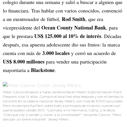
colegio durante una semana y salió a buscar a alguien que
lo financiara. Tras hablar con varios conocidos, convenció
Rod Smith
a un exentrenador de fútbol,
, que era
Ocean County National Bank
vicepresidente del
, para
US$ 125.000 al 10% de interés
que le prestara
. Décadas
después, esa apuesta adolescente dio sus frutos: la marca
3.000 locales
cuenta con más de
y cerró un acuerdo de
US$ 8.000 millones
para vender una participación
Blackstone
mayoritaria a
.
Peter Cancro empezó a hacer sándwiches en Mike's Submarines en Point
Pleasant a los 14 años. Compró el local tres años después y con el tiempo lo
convirtió en la cadena nacional Jersey Mike's, con más de 3000 sucursales.
Pero no siempre fue fácil, sobre todo a principios de invierno, cuando con
suerte podían vender 500. "Llamaba a mi hermana, Cathy, y le decía:
'Creo que voy a vender y volver a la universidad'", recuerda Cancro. "Pero
solo por un breve instante". Jersey Mike's.