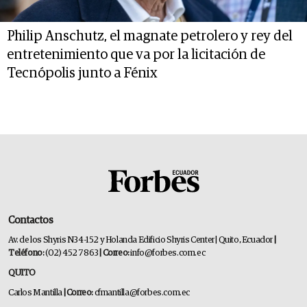
Philip Anschutz, el magnate petrolero y rey del
entretenimiento que va por la licitación de
Tecnópolis junto a Fénix
Contactos
Av. de los Shyris N34-152 y Holanda Edificio Shyris Center | Quito, Ecuador
|
Teléfono:
(02) 452 7863
| Correo:
info@forbes.com.ec
QUITO
Carlos Mantilla
| Correo:
cfmantilla@forbes.com.ec