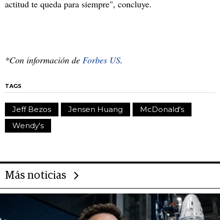
actitud te queda para siempre", concluye.
*Con información de
Forbes US
.
TAGS
Jeff Bezos
Jensen Huang
McDonald's
Wendy's
Más noticias