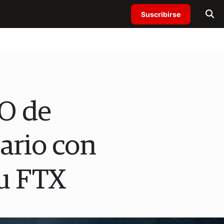
Suscribirse
EO de
dario con
u FTX