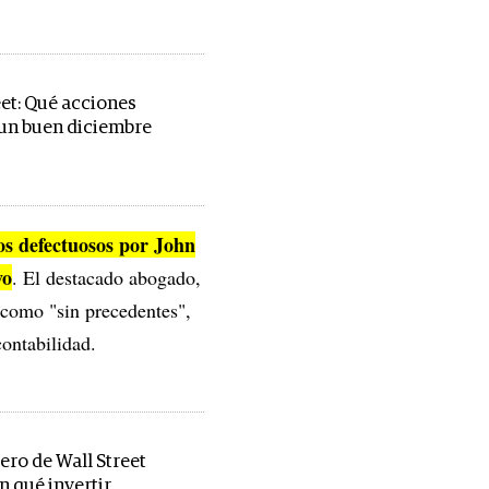
eet: Qué acciones
un buen diciembre
os defectuosos por John
vo
. El destacado abogado,
 como "sin precedentes",
ontabilidad.
ro de Wall Street
n qué invertir