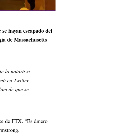
 se hayan escapado del
ogía de Massachusetts
e lo notará si
mó en Twitter .
Sam de que se
nce de FTX. “Es dinero
Armstrong.