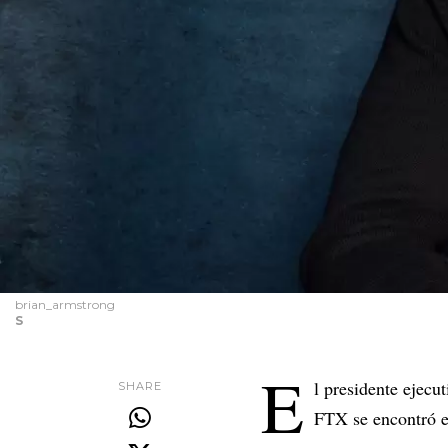
brian_armstrong
S
E
l presidente ejec
SHARE
FTX se encontró e