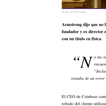
Brian Armstrong
Armstrong dijo que no h
fundador y ex director 
con un título en física.
“N
o me i
encuen
“Inclu
trataba de un error
El CEO de Coinbase conti
robado del cliente utiliz