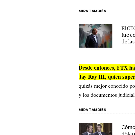
MIRA TAMBIÉN
El CE
fue c
de la
Desde entonces, FTX ha 
Jay Ray III, quien super
quizás mejor conocido po
y los documentos judicial
MIRA TAMBIÉN
Cómo 
dólare