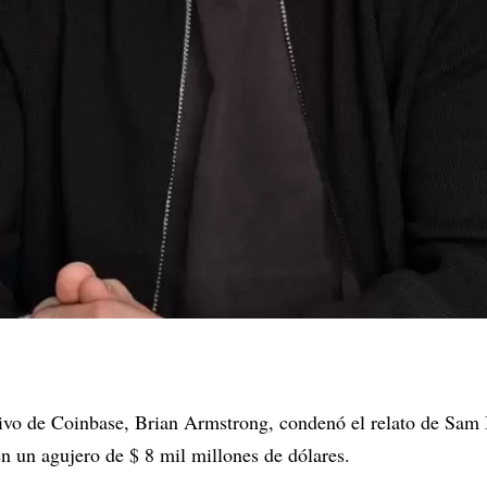
utivo de Coinbase, Brian Armstrong, condenó el relato de S
n un agujero de $ 8 mil millones de dólares.