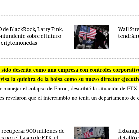
O de BlackRock, Larry Fink,
Wall Str
ontundente sobre el futuro
tendrán 
s criptomonedas
sido descrita como una empresa con controles corporativ
visa la quiebra de la bolsa como su nuevo director ejecuti
r manejar el colapso de Enron, describió la situación de FTX
es revelaron que el intercambio no tenía un departamento de c
recuperar 900 millones de
Exbanque
s por el fiasco de FTX, el
detalló e