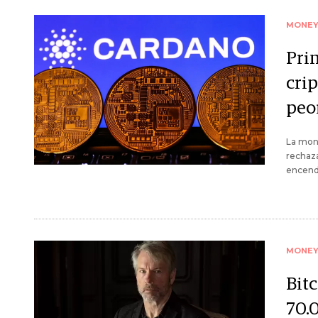
MONE
Pri
crip
peo
La mon
rechaza
encendi
MONE
Bit
70.