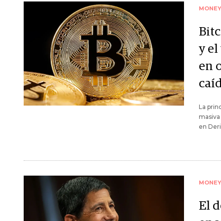
MONE
Bit
y e
en 
caí
La prin
masiva 
en Deri
MONE
El 