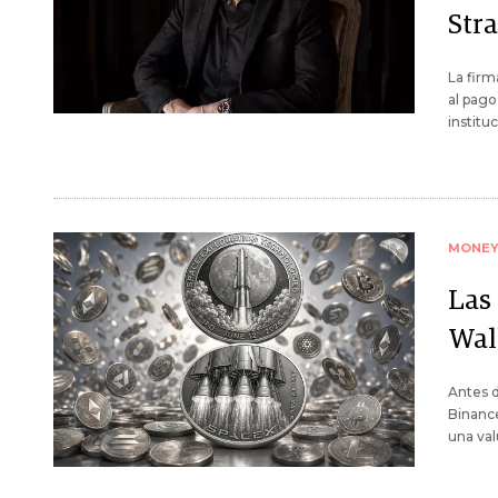
Str
La firm
al pago
institu
MONE
Las
Wall
Antes d
Binance
una val