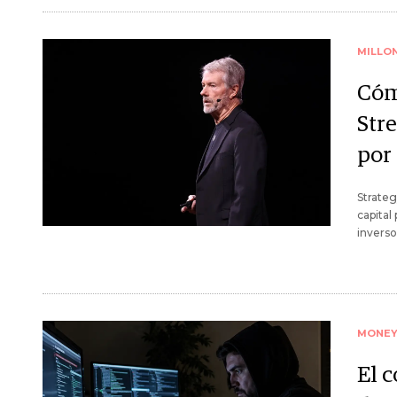
MILLO
Cóm
Str
por
Strateg
capital
inverso
MONE
El 