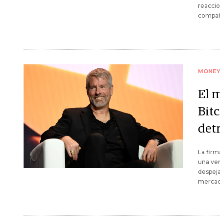
reaccio
compañ
MONE
El 
Bitc
detr
La firm
una ven
despeja
mercad