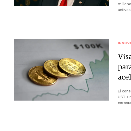
millone
activos 
INNOV
Vis
par
acel
El con
USD, un
corpora