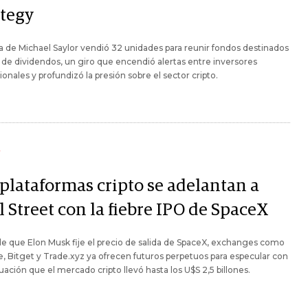
ategy
a de Michael Saylor vendió 32 unidades para reunir fondos destinados
 de dividendos, un giro que encendió alertas entre inversores
cionales y profundizó la presión sobre el sector cripto.
Y
 plataformas cripto se adelantan a
 Street con la fiebre IPO de SpaceX
e que Elon Musk fije el precio de salida de SpaceX, exchanges como
, Bitget y Trade.xyz ya ofrecen futuros perpetuos para especular con
uación que el mercado cripto llevó hasta los U$S 2,5 billones.