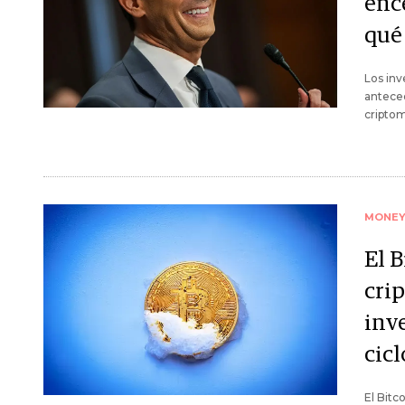
enc
qué
Los inv
anteced
criptom
MONE
El B
crip
inv
cicl
El Bitc