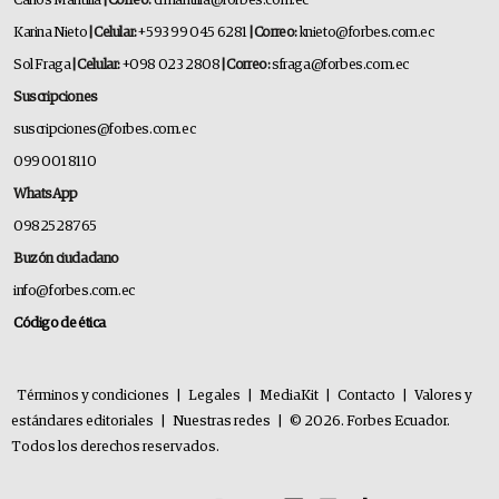
Carlos Mantilla
| Correo:
cfmantilla@forbes.com.ec
Karina Nieto
| Celular:
+593 99 045 6281
| Correo:
knieto@forbes.com.ec
Sol Fraga
| Celular:
+098 023 2808
| Correo:
sfraga@forbes.com.ec
Suscripciones
suscripciones@forbes.com.ec
099 001 8110
WhatsApp
0982528765
Buzón ciudadano
info@forbes.com.ec
Código de ética
Términos y condiciones
|
Legales
|
MediaKit
|
Contacto
|
Valores y
estándares editoriales
|
Nuestras redes
|
© 2026. Forbes Ecuador.
Todos los derechos reservados.