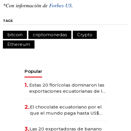
*Con información de
Forbes US
.
TAGS
bitcoin
criptomonedas
Crypto
Ethereum
Popular
1.
Estas 20 florícolas dominaron las
exportaciones ecuatorianas de la
industria en 2025
2.
El chocolate ecuatoriano por el
que el mundo paga hasta US$
490 por barra
3.
Las 20 exportadoras de banano