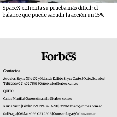
SpaceX enfrenta su prueba más difícil: el
balance que puede sacudir la acción un 15%
Contactos
Av. de los Shyris N34-152 y Holanda Edificio Shyris Center | Quito, Ecuador
|
Teléfono:
(02) 452 7863
| Correo:
info@forbes.com.ec
QUITO
Carlos Mantilla
| Correo:
cfmantilla@forbes.com.ec
Karina Nieto
| Celular:
+593 99 045 6281
| Correo:
knieto@forbes.com.ec
Sol Fraga
| Celular:
+098 023 2808
| Correo:
sfraga@forbes.com.ec