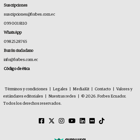
Suscripciones
suscripciones@forbes.com.ec
099 001 8110
WhatsApp
0982528765
Buzón ciudadano
info@forbes.com.ec
Código de ética
Términos y condiciones
|
Legales
|
MediaKit
|
Contacto
|
Valores y
estándares editoriales
|
Nuestras redes
|
© 2026. Forbes Ecuador.
Todos los derechos reservados.