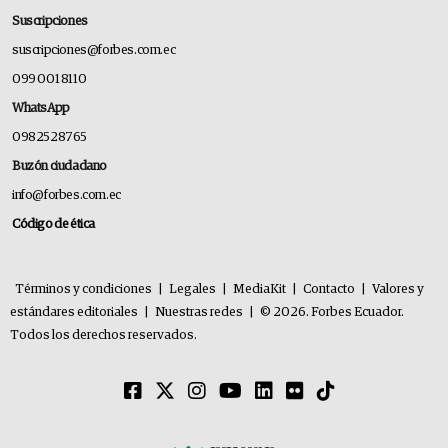
Suscripciones
suscripciones@forbes.com.ec
099 001 8110
WhatsApp
0982528765
Buzón ciudadano
info@forbes.com.ec
Código de ética
Términos y condiciones
|
Legales
|
MediaKit
|
Contacto
|
Valores y
estándares editoriales
|
Nuestras redes
|
© 2026. Forbes Ecuador.
Todos los derechos reservados.