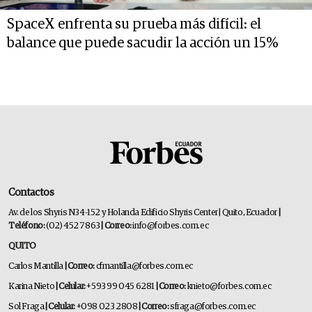
SpaceX enfrenta su prueba más difícil: el
balance que puede sacudir la acción un 15%
Contactos
Av. de los Shyris N34-152 y Holanda Edificio Shyris Center | Quito, Ecuador
|
Teléfono:
(02) 452 7863
| Correo:
info@forbes.com.ec
QUITO
Carlos Mantilla
| Correo:
cfmantilla@forbes.com.ec
Karina Nieto
| Celular:
+593 99 045 6281
| Correo:
knieto@forbes.com.ec
Sol Fraga
| Celular:
+098 023 2808
| Correo:
sfraga@forbes.com.ec