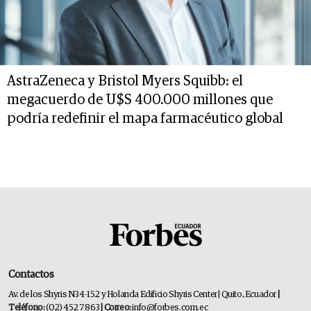
AstraZeneca y Bristol Myers Squibb: el
megacuerdo de U$S 400.000 millones que
podría redefinir el mapa farmacéutico global
Contactos
Av. de los Shyris N34-152 y Holanda Edificio Shyris Center | Quito, Ecuador
|
Teléfono:
(02) 452 7863
| Correo:
info@forbes.com.ec