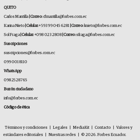
QUITO
Carlos Mantilla
| Correo:
cfmantilla@forbes.com.ec
Karina Nieto
| Celular:
+593 99 045 6281
| Correo:
knieto@forbes.com.ec
Sol Fraga
| Celular:
+098 023 2808
| Correo:
sfraga@forbes.com.ec
Suscripciones
suscripciones@forbes.com.ec
099 001 8110
WhatsApp
0982528765
Buzón ciudadano
info@forbes.com.ec
Código de ética
Términos y condiciones
|
Legales
|
MediaKit
|
Contacto
|
Valores y
estándares editoriales
|
Nuestras redes
|
© 2026. Forbes Ecuador.