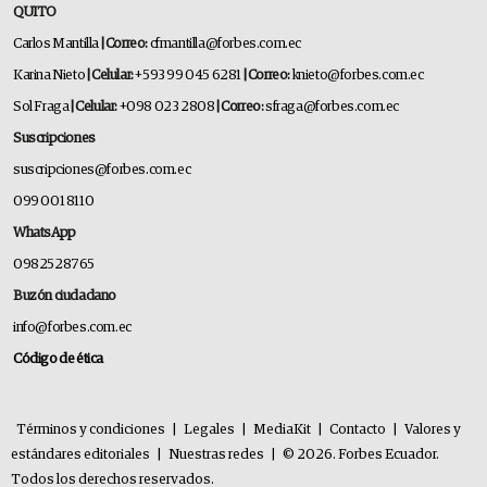
QUITO
Carlos Mantilla
| Correo:
cfmantilla@forbes.com.ec
Karina Nieto
| Celular:
+593 99 045 6281
| Correo:
knieto@forbes.com.ec
Sol Fraga
| Celular:
+098 023 2808
| Correo:
sfraga@forbes.com.ec
Suscripciones
suscripciones@forbes.com.ec
099 001 8110
WhatsApp
0982528765
Buzón ciudadano
info@forbes.com.ec
Código de ética
Términos y condiciones
|
Legales
|
MediaKit
|
Contacto
|
Valores y
estándares editoriales
|
Nuestras redes
|
© 2026. Forbes Ecuador.
Todos los derechos reservados.