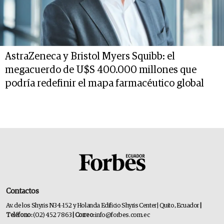
AstraZeneca y Bristol Myers Squibb: el
megacuerdo de U$S 400.000 millones que
podría redefinir el mapa farmacéutico global
Contactos
Av. de los Shyris N34-152 y Holanda Edificio Shyris Center | Quito, Ecuador
|
Teléfono:
(02) 452 7863
| Correo:
info@forbes.com.ec