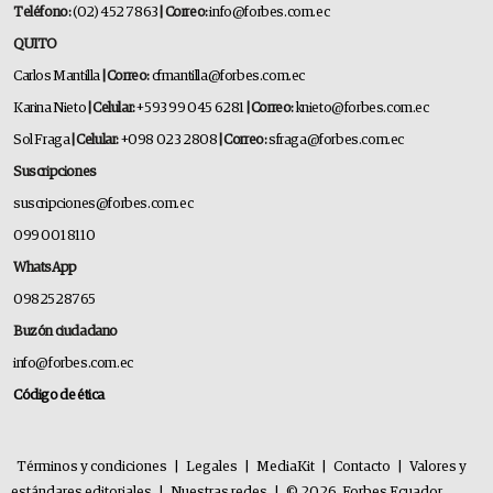
Teléfono:
(02) 452 7863
| Correo:
info@forbes.com.ec
QUITO
Carlos Mantilla
| Correo:
cfmantilla@forbes.com.ec
Karina Nieto
| Celular:
+593 99 045 6281
| Correo:
knieto@forbes.com.ec
Sol Fraga
| Celular:
+098 023 2808
| Correo:
sfraga@forbes.com.ec
Suscripciones
suscripciones@forbes.com.ec
099 001 8110
WhatsApp
0982528765
Buzón ciudadano
info@forbes.com.ec
Código de ética
Términos y condiciones
|
Legales
|
MediaKit
|
Contacto
|
Valores y
estándares editoriales
|
Nuestras redes
|
© 2026. Forbes Ecuador.