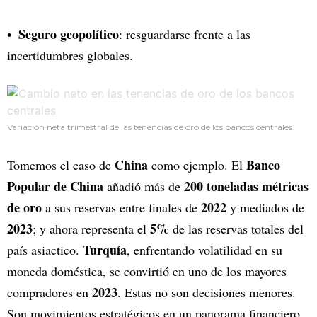
Seguro geopolítico
: resguardarse frente a las
incertidumbres globales.
Variación neta trimestral de las tenencias de oro de los bancos centrales.
China
Banco
Tomemos el caso de
como ejemplo. El
Popular de China
200 toneladas métricas
añadió más de
de oro
2022
a sus reservas entre finales de
y mediados de
2023
5%
; y ahora representa el
de las reservas totales del
Turquía
país asiactico.
, enfrentando volatilidad en su
moneda doméstica, se convirtió en uno de los mayores
2023
compradores en
. Estas no son decisiones menores.
Son movimientos estratégicos en un panorama financiero