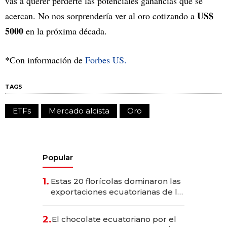
vas a querer perderte las potenciales ganancias que se
US$
acercan. No nos sorprendería ver al oro cotizando a
5000
en la próxima década.
*Con información de
Forbes US.
TAGS
ETFs
Mercado alcista
Oro
Popular
1.
Estas 20 florícolas dominaron las
exportaciones ecuatorianas de la
industria en 2025
2.
El chocolate ecuatoriano por el