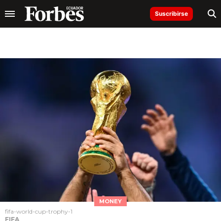
Suscribirse
MONEY
fifa-world-cup-trophy-1
FIFA