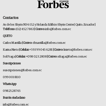
Contactos
Av. de los Shyris N34-152 y Holanda Edificio Shyris Center | Quito, Ecuador
|
Teléfono:
(02) 452 7863
| Correo:
info@forbes.com.ec
QUITO
Carlos Mantilla
| Correo:
cfmantilla@forbes.com.ec
Karina Nieto
| Celular:
+593 99 045 6281
| Correo:
knieto@forbes.com.ec
Sol Fraga
| Celular:
+098 023 2808
| Correo:
sfraga@forbes.com.ec
Suscripciones
suscripciones@forbes.com.ec
099 001 8110
WhatsApp
0982528765
Buzón ciudadano
info@forbes.com.ec