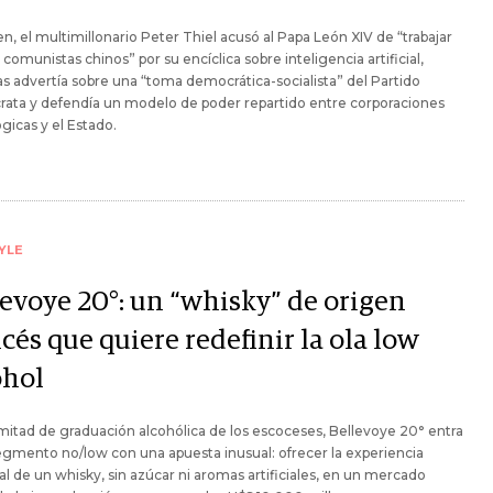
n, el multimillonario Peter Thiel acusó al Papa León XIV de “trabajar
s comunistas chinos” por su encíclica sobre inteligencia artificial,
s advertía sobre una “toma democrática-socialista” del Partido
ata y defendía un modelo de poder repartido entre corporaciones
gicas y el Estado.
YLE
levoye 20°: un “whisky” de origen
cés que quiere redefinir la ola low
ohol
mitad de graduación alcohólica de los escoceses, Bellevoye 20° entra
egmento no/low con una apuesta inusual: ofrecer la experiencia
al de un whisky, sin azúcar ni aromas artificiales, en un mercado