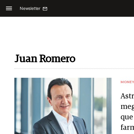
Newsletter
Juan Romero
MONE
Ast
meg
que
far