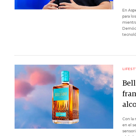
En Aspe
para lo
mientra
Demócr
tecnoló
LIFEST
Bel
fran
alc
Con la 
en el s
sensori