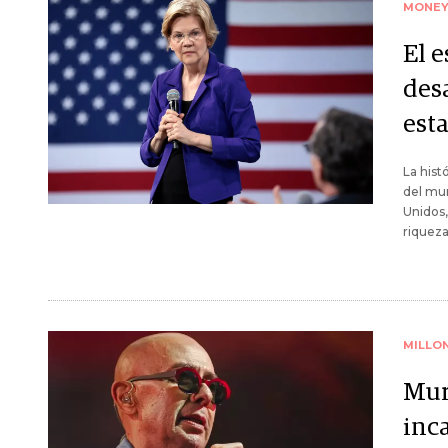
MONE
El 
desa
est
La hist
del mun
Unidos,
riqueza
MILLO
Muri
inca