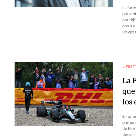
La far
present
por U$
posible
un gig
LIFEST
La F
que 
los 
El furi
primera
de Merc
decidir