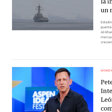
la 
un 
Estados
puente
Ali Kha
mercado
crecien
MONE
Pete
Inte
Leó
com