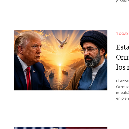
global 
TODAY
Est
Orm
los
El ente
Ormuz y
impulsó
en plen