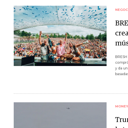
NEGOC
BRE
cre
mús
BRESH G
compró 
y da un
basadas
MONE
Trum