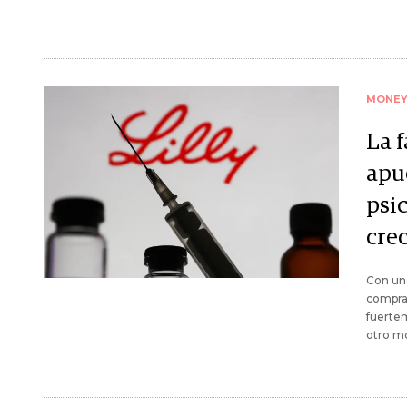
MONE
La 
apu
psi
cre
Con una
compra 
fuerte
otro mo