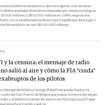
macéutica británica AstraZeneca, que hace apenas unas semanas
ó sólidos resultados financieros impulsados por ventas oncológicas
S 25.000 millones y U$S 12.000 millones en CVRM, negocia una
 fusión con la estadounidense Bristol Myers Squibb que daría lugar a
ante farmacéutico de casi U$S 400.000 millones.
YLE
1 y la censura: el mensaje de radio
no salió al aire y cómo la FIA "cuida"
exabruptos de los pilotos
oso mensaje del británico George Russell tras quedar fuera en la
 vuelta del Gran Premio de Bélgica que expuso la interna del equipo
edes y el polémico manejo del sistema de filtros que usa la F1 para
 qué escucha el mundo y qué no.