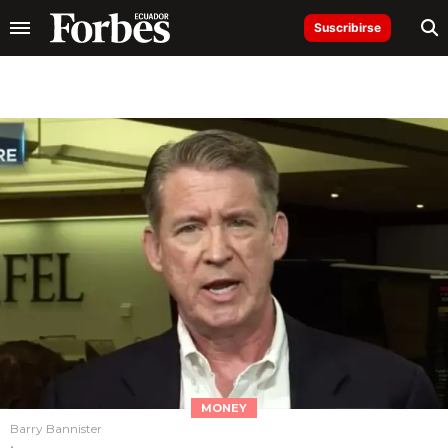
Suscribirse
MONEY
Barry Bannister
.