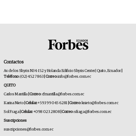
Contactos
Av. de los Shyris N34-152 y Holanda Edificio Shyris Center | Quito, Ecuador
|
Teléfono:
(02) 452 7863
| Correo:
info@forbes.com.ec
QUITO
Carlos Mantilla
| Correo:
cfmantilla@forbes.com.ec
Karina Nieto
| Celular:
+593 99 045 6281
| Correo:
knieto@forbes.com.ec
Sol Fraga
| Celular:
+098 023 2808
| Correo:
sfraga@forbes.com.ec
Suscripciones
suscripciones@forbes.com.ec