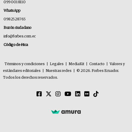
099 001 8110
WhatsApp
0982528765
Buzón ciudadano
info@forbes.com.ec
Código de ética
Términos y condiciones
|
Legales
|
MediaKit
|
Contacto
|
Valores y
estándares editoriales
|
Nuestras redes
|
© 2026. Forbes Ecuador.
Todos los derechos reservados.