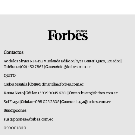
Contactos
Av. de los Shyris N34-152 y Holanda Edificio Shyris Center | Quito, Ecuador
|
Teléfono:
(02) 452 7863
| Correo:
info@forbes.com.ec
QUITO
Carlos Mantilla
| Correo:
cfmantilla@forbes.com.ec
Karina Nieto
| Celular:
+593 99 045 6281
| Correo:
knieto@forbes.com.ec
Sol Fraga
| Celular:
+098 023 2808
| Correo:
sfraga@forbes.com.ec
Suscripciones
suscripciones@forbes.com.ec
099 001 8110