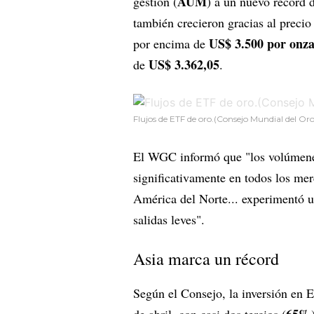
AUM
gestión (
) a un nuevo récord 
también crecieron gracias al precio
US$ 3.500 por onz
por encima de
US$ 3.362,05
de
.
Flujos de ETF de oro.(Consejo Mundial del Oro
El WGC informó que "los volúmene
significativamente en todos los me
América del Norte... experimentó 
salidas leves".
Asia marca un récord
Según el Consejo, la inversión en E