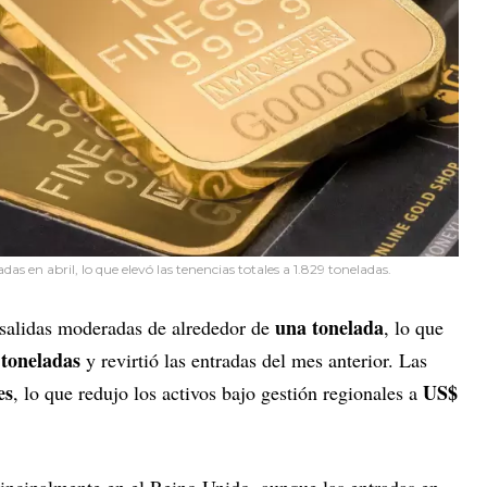
as en abril, lo que elevó las tenencias totales a 1.829 toneladas.
una tonelada
 salidas moderadas de alrededor de
, lo que
 toneladas
y revirtió las entradas del mes anterior. Las
es
US$
, lo que redujo los activos bajo gestión regionales a
principalmente en el Reino Unido, aunque las entradas en