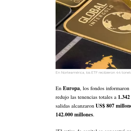
En Norteamérica, los ETF recibieron 44 tonelad
Europa
En
, los fondos informaron
1.342
redujo las tenencias totales a
US$ 807 millon
salidas alcanzaron
142.000 millones
.
"El retiro de capital se concentró 