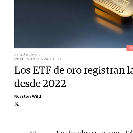
M
Lingotes de oro
PEXELS. USO GRATUITO
Los ETF de oro registran l
desde 2022
Royston Wild
SHARE