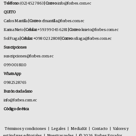
Teléfono:
(02) 452 7863
| Correo:
info@forbes.com.ec
QUITO
Carlos Mantilla
| Correo:
cfmantilla@forbes.com.ec
Karina Nieto
| Celular:
+593 99 045 6281
| Correo:
knieto@forbes.com.ec
Sol Fraga
| Celular:
+098 023 2808
| Correo:
sfraga@forbes.com.ec
Suscripciones
suscripciones@forbes.com.ec
099 001 8110
WhatsApp
0982528765
Buzón ciudadano
info@forbes.com.ec
Código de ética
Términos y condiciones
|
Legales
|
MediaKit
|
Contacto
|
Valores y
estándares editoriales
|
Nuestras redes
|
© 2026. Forbes Ecuador.