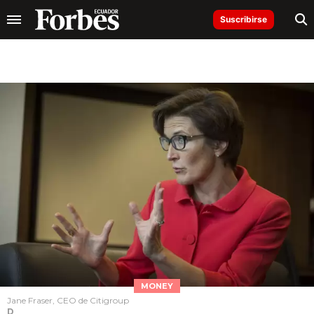
Suscribirse
MONEY
Jane Fraser, CEO de Citigroup
D