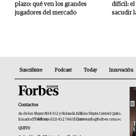
plazo: qué ven los grandes
difícil: 
jugadores del mercado
sacudir 
Suscribirse
Podcast
Today
Innovación
Contactos
Av. de los Shyris N34-152 y Holanda Edificio Shyris Center | Quito,
Ecuador
| Teléfono:
(02) 452 7863
| Correo:
info@forbes.com.ec
QUITO