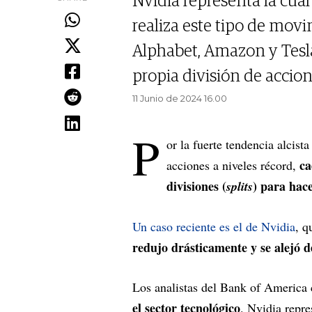
Nvidia representa la cua
realiza este tipo de movi
Alphabet, Amazon y Tesla
propia división de accio
11 Junio de 2024 16.00
P
or la fuerte tendencia alcist
ca
acciones a niveles récord,
divisiones (
) para hac
splits
Un caso reciente es el de Nvidia
, q
redujo drásticamente y se alejó 
Los analistas del Bank of America
el sector tecnológico
. Nvidia repre