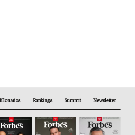
illonarios
Rankings
Summit
Newsletter