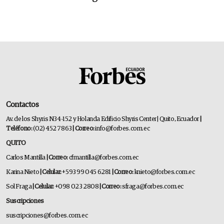
Contactos
Av. de los Shyris N34-152 y Holanda Edificio Shyris Center | Quito, Ecuador
|
Teléfono:
(02) 452 7863
| Correo:
info@forbes.com.ec
QUITO
Carlos Mantilla
| Correo:
cfmantilla@forbes.com.ec
Karina Nieto
| Celular:
+593 99 045 6281
| Correo:
knieto@forbes.com.ec
Sol Fraga
| Celular:
+098 023 2808
| Correo:
sfraga@forbes.com.ec
Suscripciones
suscripciones@forbes.com.ec