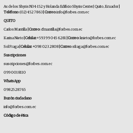
Av. de los Shyris N34-152 y Holanda Edificio Shyris Center | Quito, Ecuador
|
Teléfono:
(02) 452 7863
| Correo:
info@forbes.com.ec
QUITO
Carlos Mantilla
| Correo:
cfmantilla@forbes.com.ec
Karina Nieto
| Celular:
+593 99 045 6281
| Correo:
knieto@forbes.com.ec
Sol Fraga
| Celular:
+098 023 2808
| Correo:
sfraga@forbes.com.ec
Suscripciones
suscripciones@forbes.com.ec
099 001 8110
WhatsApp
0982528765
Buzón ciudadano
info@forbes.com.ec
Código de ética