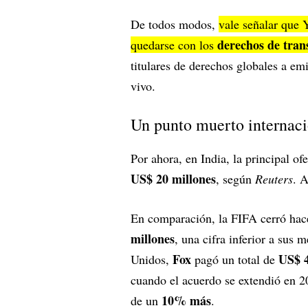
De todos modos,
vale señalar que 
derechos de tran
quedarse con los
titulares de derechos globales a em
vivo.
Un punto muerto internaci
Por ahora, en India, la principal o
US$ 20 millones
, según
Reuters
. 
En comparación, la FIFA cerró hac
millones
, una cifra inferior a sus
Fox
US$ 4
Unidos,
pagó un total de
cuando el acuerdo se extendió en 20
10% más
de un
.