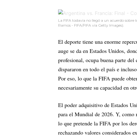
La FIFA todavía no llegó a un acuerdo sobre l
Ramos - FIFA/FIFA vía Getty Images).
El deporte tiene una enorme reperc
auge se da en Estados Unidos, dond
profesional, ocupa buena parte del 
dispararon en todo el país e inclu
Por eso, lo que la FIFA puede obte
necesariamente su capacidad en ot
El poder adquisitivo de Estados U
para el Mundial de 2026. Y, como m
lo que pretende la FIFA por los de
rechazando valores considerados ex