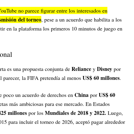
YouTube no parece figurar entre los interesados en
smisión del torneo
, pese a un acuerdo que habilita a los
itir en la plataforma los primeros 10 minutos de juego en
onal
Reliance
Disney
ferta es una propuesta conjunta de
y
por
US$ 60 millones
Al parecer, la FIFA pretendía al menos
.
China
US$ 60
e poco un acuerdo de derechos en
por
 metas más ambiciosas para ese mercado. En Estados
25 millones
Mundiales de 2018 y 2022.
por los
Luego,
15 para incluir el torneo de 2026, aceptó pagar alrededor