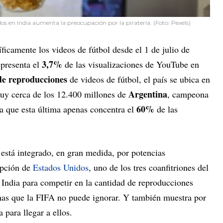
idos en India aumenta la preocupación por la piratería. (Foto: Pexels)
íficamente los videos de fútbol desde el 1 de julio de
3,7%
epresenta el
de las visualizaciones de YouTube en
de reproducciones
de videos de fútbol, el país se ubica en
Argentina
muy cerca de los 12.400 millones de
, campeona
60%
 a que esta última apenas concentra el
de las
es está integrado, en gran medida, por potencias
cepción de
Estados Unidos
, uno de los tres coanfitriones del
 India para competir en la cantidad de reproducciones
has que la FIFA no puede ignorar. Y también muestra por
 para llegar a ellos.