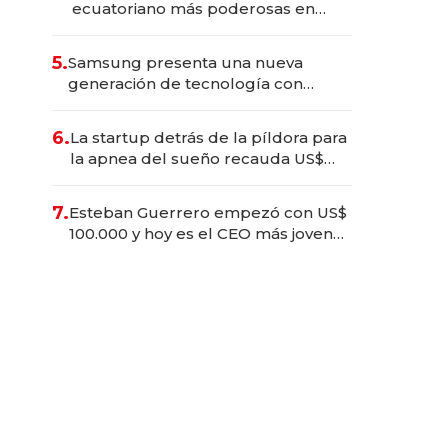
ecuatoriano más poderosas en
2025
5.
Samsung presenta una nueva
generación de tecnología con
Inteligencia Artificial integrada
6.
La startup detrás de la píldora para
la apnea del sueño recauda US$
192 millones en su salida a bolsa
7.
Esteban Guerrero empezó con US$
100.000 y hoy es el CEO más joven
de la banca ecuatoriana