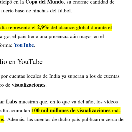
Copa del Mundo
ticipó en la
, su enorme cantidad de
 fuerte base de hinchas del fútbol.
2,9%
ndia representó el
del alcance global durante el
argo, el país tiene una presencia aún mayor en el
YouTube
aforma:
.
ndio en YouTube
por cuentas locales de India ya superan a los de cuentas
visualizaciones
ero de
.
ar Labs
muestran que, en lo que va del año, los videos
100 mil millones de visualizaciones
 India acumulan
más
os
. Además, las cuentas de dicho país publicaron cerca de