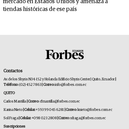
mercado en Estados Unidos y amenaza a
tiendas históricas de ese país
Contactos
Av. de los Shyris N34-152 y Holanda Edificio Shyris Center | Quito, Ecuador
|
Teléfono:
(02) 452 7863
| Correo:
info@forbes.com.ec
QUITO
Carlos Mantilla
| Correo:
cfmantilla@forbes.com.ec
Karina Nieto
| Celular:
+593 99 045 6281
| Correo:
knieto@forbes.com.ec
Sol Fraga
| Celular:
+098 023 2808
| Correo:
sfraga@forbes.com.ec
Suscripciones