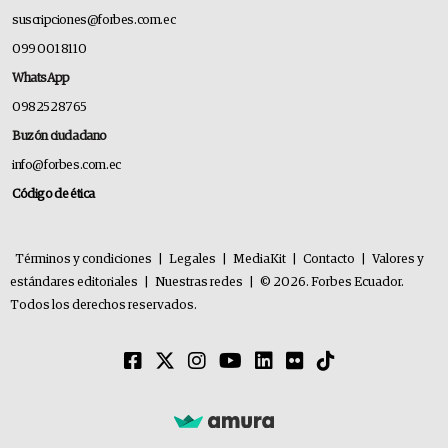
suscripciones@forbes.com.ec
099 001 8110
WhatsApp
0982528765
Buzón ciudadano
info@forbes.com.ec
Código de ética
Términos y condiciones
|
Legales
|
MediaKit
|
Contacto
|
Valores y
estándares editoriales
|
Nuestras redes
|
© 2026. Forbes Ecuador.
Todos los derechos reservados.