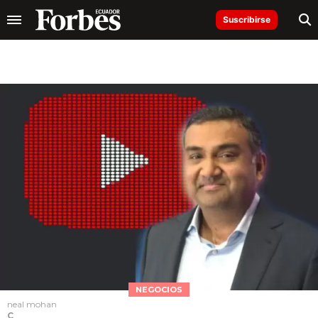
Suscribirse
NEGOCIOS
neal mohan
C