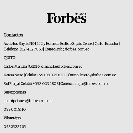
Contactos
Av. de los Shyris N34-152 y Holanda Edificio Shyris Center | Quito, Ecuador
|
Teléfono:
(02) 452 7863
| Correo:
info@forbes.com.ec
QUITO
Carlos Mantilla
| Correo:
cfmantilla@forbes.com.ec
Karina Nieto
| Celular:
+593 99 045 6281
| Correo:
knieto@forbes.com.ec
Sol Fraga
| Celular:
+098 023 2808
| Correo:
sfraga@forbes.com.ec
Suscripciones
suscripciones@forbes.com.ec
099 001 8110
WhatsApp
0982528765