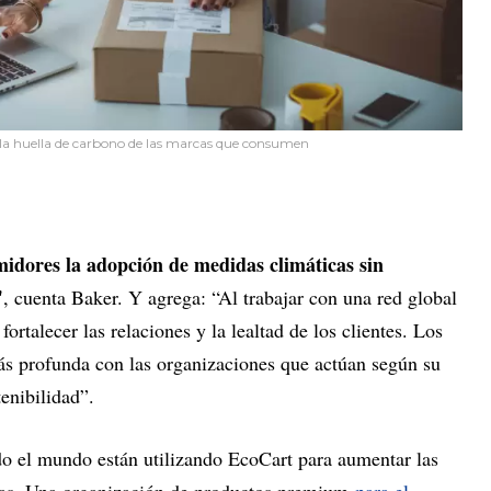
 la huella de carbono de las marcas que consumen
midores la adopción de medidas climáticas sin
"
, cuenta Baker. Y agrega: “Al trabajar con una red global
ortalecer las relaciones y la lealtad de los clientes. Los
s profunda con las organizaciones que actúan según su
enibilidad”.
o el mundo están utilizando EcoCart para aumentar las
pras. Una organización de productos premium
para el