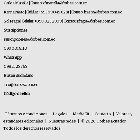
Carlos Mantilla
| Correo:
cfmantilla@forbes.com.ec
Karina Nieto
| Celular:
+593 99 045 6281
| Correo:
knieto@forbes.com.ec
Sol Fraga
| Celular:
+098 023 2808
| Correo:
sfraga@forbes.com.ec
Suscripciones
suscripciones@forbes.com.ec
099 001 8110
WhatsApp
0982528765
Buzón ciudadano
info@forbes.com.ec
Código de ética
Términos y condiciones
|
Legales
|
MediaKit
|
Contacto
|
Valores y
estándares editoriales
|
Nuestras redes
|
© 2026. Forbes Ecuador.
Todos los derechos reservados.