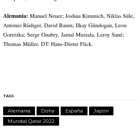
Alemania:
Manuel Neuer; Joshua Kimmich, Niklas Süle,
Antonio Rüdiger, David Raum; Ilkay Gündogan, Leon
Goretzka; Serge Gnabry, Jamal Musiala, Leroy Sané;
Thomas Müller. DT: Hans-Dieter Flick.
TAGS
Alemania
Doha
España
Japón
Mundial Qatar 2022