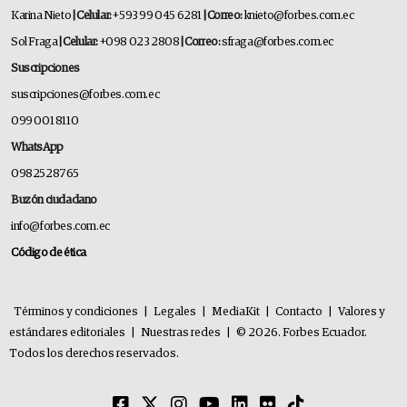
Karina Nieto
| Celular:
+593 99 045 6281
| Correo:
knieto@forbes.com.ec
Sol Fraga
| Celular:
+098 023 2808
| Correo:
sfraga@forbes.com.ec
Suscripciones
suscripciones@forbes.com.ec
099 001 8110
WhatsApp
0982528765
Buzón ciudadano
info@forbes.com.ec
Código de ética
Términos y condiciones
|
Legales
|
MediaKit
|
Contacto
|
Valores y
estándares editoriales
|
Nuestras redes
|
© 2026. Forbes Ecuador.
Todos los derechos reservados.