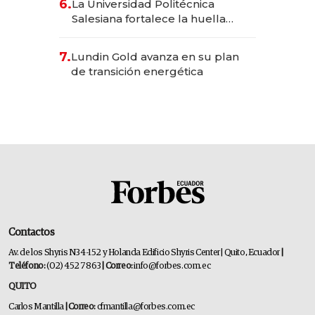
6.
La Universidad Politécnica
Salesiana fortalece la huella
científica del Ecuador
7.
Lundin Gold avanza en su plan
de transición energética
Contactos
Av. de los Shyris N34-152 y Holanda Edificio Shyris Center | Quito, Ecuador
|
Teléfono:
(02) 452 7863
| Correo:
info@forbes.com.ec
QUITO
Carlos Mantilla
| Correo:
cfmantilla@forbes.com.ec