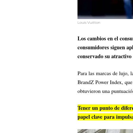
Louis Vuitton
Los cambios en el cons
consumidores siguen apla
conservado su atractivo 
Para las marcas de lujo, 
BrandZ Power Index, que m
obtuvieron una puntuació
Tener un punto de difer
papel clave para impuls