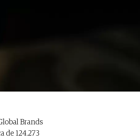
Global Brands
a de 124.273