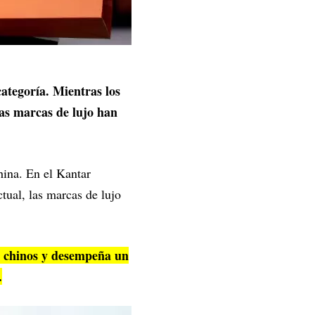
ategoría. Mientras los
las marcas de lujo han
.
hina. En el Kantar
tual, las marcas de lujo
s chinos y desempeña un
.