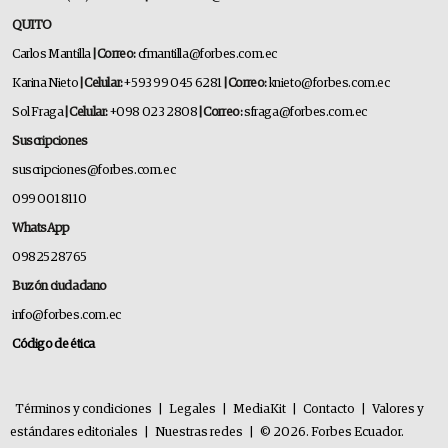
QUITO
Carlos Mantilla
| Correo:
cfmantilla@forbes.com.ec
Karina Nieto
| Celular:
+593 99 045 6281
| Correo:
knieto@forbes.com.ec
Sol Fraga
| Celular:
+098 023 2808
| Correo:
sfraga@forbes.com.ec
Suscripciones
suscripciones@forbes.com.ec
099 001 8110
WhatsApp
0982528765
Buzón ciudadano
info@forbes.com.ec
Código de ética
Términos y condiciones
|
Legales
|
MediaKit
|
Contacto
|
Valores y
estándares editoriales
|
Nuestras redes
|
© 2026. Forbes Ecuador.