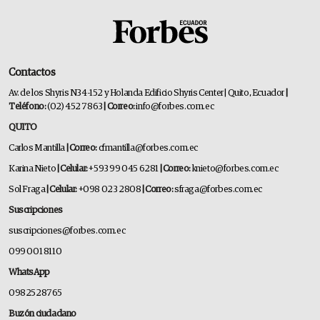
Contactos
Av. de los Shyris N34-152 y Holanda Edificio Shyris Center | Quito, Ecuador
|
Teléfono:
(02) 452 7863
| Correo:
info@forbes.com.ec
QUITO
Carlos Mantilla
| Correo:
cfmantilla@forbes.com.ec
Karina Nieto
| Celular:
+593 99 045 6281
| Correo:
knieto@forbes.com.ec
Sol Fraga
| Celular:
+098 023 2808
| Correo:
sfraga@forbes.com.ec
Suscripciones
suscripciones@forbes.com.ec
099 001 8110
WhatsApp
0982528765
Buzón ciudadano