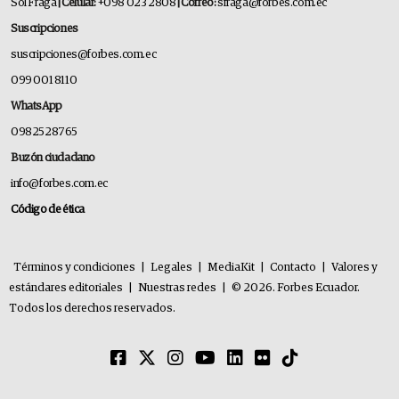
Sol Fraga
| Celular:
+098 023 2808
| Correo:
sfraga@forbes.com.ec
Suscripciones
suscripciones@forbes.com.ec
099 001 8110
WhatsApp
0982528765
Buzón ciudadano
info@forbes.com.ec
Código de ética
Términos y condiciones
|
Legales
|
MediaKit
|
Contacto
|
Valores y
estándares editoriales
|
Nuestras redes
|
© 2026. Forbes Ecuador.
Todos los derechos reservados.