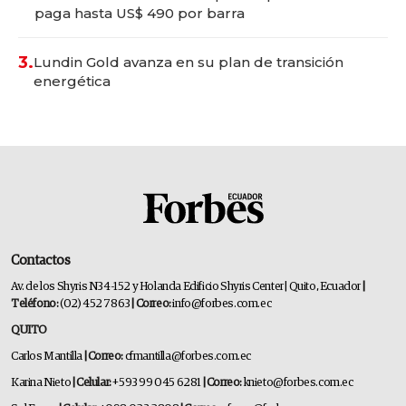
paga hasta US$ 490 por barra
3.
Lundin Gold avanza en su plan de transición
energética
Contactos
Av. de los Shyris N34-152 y Holanda Edificio Shyris Center | Quito, Ecuador
|
Teléfono:
(02) 452 7863
| Correo:
info@forbes.com.ec
QUITO
Carlos Mantilla
| Correo:
cfmantilla@forbes.com.ec
Karina Nieto
| Celular:
+593 99 045 6281
| Correo:
knieto@forbes.com.ec