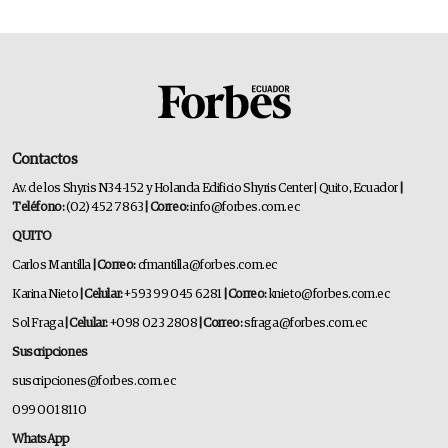
Contactos
Av. de los Shyris N34-152 y Holanda Edificio Shyris Center | Quito, Ecuador
|
Teléfono:
(02) 452 7863
| Correo:
info@forbes.com.ec
QUITO
Carlos Mantilla
| Correo:
cfmantilla@forbes.com.ec
Karina Nieto
| Celular:
+593 99 045 6281
| Correo:
knieto@forbes.com.ec
Sol Fraga
| Celular:
+098 023 2808
| Correo:
sfraga@forbes.com.ec
Suscripciones
suscripciones@forbes.com.ec
099 001 8110
WhatsApp