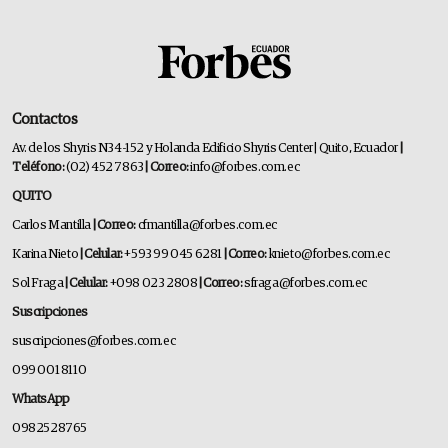
Contactos
Av. de los Shyris N34-152 y Holanda Edificio Shyris Center | Quito, Ecuador
|
Teléfono:
(02) 452 7863
| Correo:
info@forbes.com.ec
QUITO
Carlos Mantilla
| Correo:
cfmantilla@forbes.com.ec
Karina Nieto
| Celular:
+593 99 045 6281
| Correo:
knieto@forbes.com.ec
Sol Fraga
| Celular:
+098 023 2808
| Correo:
sfraga@forbes.com.ec
Suscripciones
suscripciones@forbes.com.ec
099 001 8110
WhatsApp
0982528765