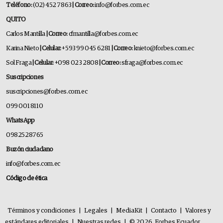
Teléfono:
(02) 452 7863
| Correo:
info@forbes.com.ec
QUITO
Carlos Mantilla
| Correo:
cfmantilla@forbes.com.ec
Karina Nieto
| Celular:
+593 99 045 6281
| Correo:
knieto@forbes.com.ec
Sol Fraga
| Celular:
+098 023 2808
| Correo:
sfraga@forbes.com.ec
Suscripciones
suscripciones@forbes.com.ec
099 001 8110
WhatsApp
0982528765
Buzón ciudadano
info@forbes.com.ec
Código de ética
Términos y condiciones
|
Legales
|
MediaKit
|
Contacto
|
Valores y
estándares editoriales
|
Nuestras redes
|
© 2026. Forbes Ecuador.