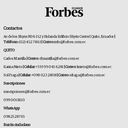
Contactos
Av. de los Shyris N34-152 y Holanda Edificio Shyris Center | Quito, Ecuador
|
Teléfono:
(02) 452 7863
| Correo:
info@forbes.com.ec
QUITO
Carlos Mantilla
| Correo:
cfmantilla@forbes.com.ec
Karina Nieto
| Celular:
+593 99 045 6281
| Correo:
knieto@forbes.com.ec
Sol Fraga
| Celular:
+098 023 2808
| Correo:
sfraga@forbes.com.ec
Suscripciones
suscripciones@forbes.com.ec
099 001 8110
WhatsApp
0982528765
Buzón ciudadano