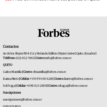
Contactos
Av. de los Shyris N34-152 y Holanda Edificio Shyris Center | Quito, Ecuador
|
Teléfono:
(02) 452 7863
| Correo:
info@forbes.com.ec
QUITO
Carlos Mantilla
| Correo:
cfmantilla@forbes.com.ec
Karina Nieto
| Celular:
+593 99 045 6281
| Correo:
knieto@forbes.com.ec
Sol Fraga
| Celular:
+098 023 2808
| Correo:
sfraga@forbes.com.ec
Suscripciones
suscripciones@forbes.com.ec
099 001 8110