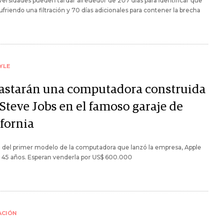
versidades pueden tardar alrededor de 207 días para identificar que
ufriendo una filtración y 70 días adicionales para contener la brecha
YLE
astarán una computadora construida
Steve Jobs en el famoso garaje de
ifornia
a del primer modelo de la computadora que lanzó la empresa, Apple
e 45 años. Esperan venderla por US$ 600.000
ACIÓN