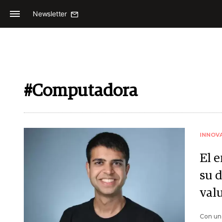
Newsletter
#Computadora
INNOV
El 
su 
val
Con un 