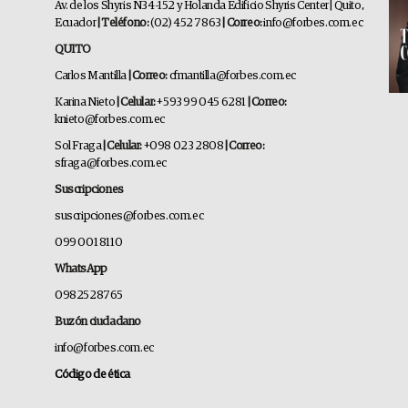
Av. de los Shyris N34-152 y Holanda Edificio Shyris Center | Quito,
Ecuador
| Teléfono:
(02) 452 7863
| Correo:
info@forbes.com.ec
QUITO
Carlos Mantilla
| Correo:
cfmantilla@forbes.com.ec
Karina Nieto
| Celular:
+593 99 045 6281
| Correo:
knieto@forbes.com.ec
Sol Fraga
| Celular:
+098 023 2808
| Correo:
sfraga@forbes.com.ec
Suscripciones
suscripciones@forbes.com.ec
099 001 8110
WhatsApp
0982528765
Buzón ciudadano
info@forbes.com.ec
Código de ética