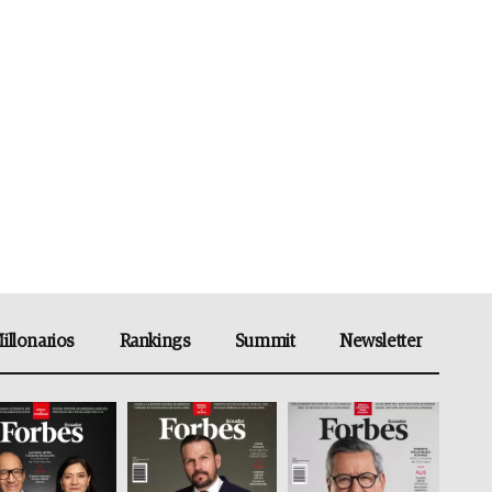
illonarios
Rankings
Summit
Newsletter