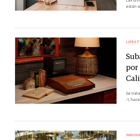
Las uni
están s
LIFEST
Sub
por 
Cal
Se trat
-1, hac
INNOV