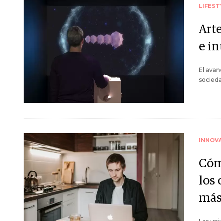
LIFEST
Arte
e i
El avan
socieda
INNOV
Cóm
los
más