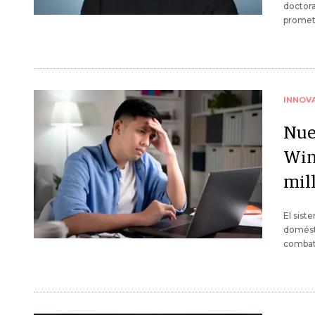
doctora
promete
INNOV
Nue
Win
mil
El sis
domésti
combati