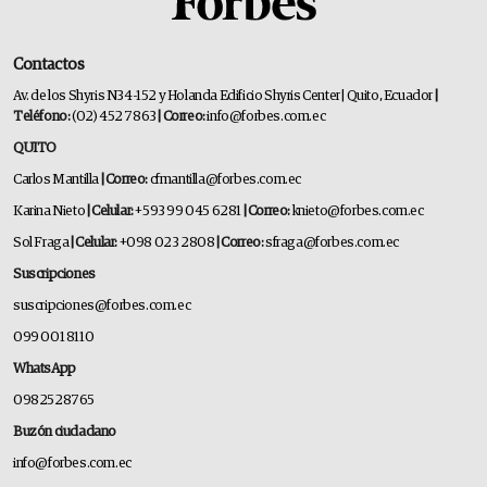
Contactos
Av. de los Shyris N34-152 y Holanda Edificio Shyris Center | Quito, Ecuador
|
Teléfono:
(02) 452 7863
| Correo:
info@forbes.com.ec
QUITO
Carlos Mantilla
| Correo:
cfmantilla@forbes.com.ec
Karina Nieto
| Celular:
+593 99 045 6281
| Correo:
knieto@forbes.com.ec
Sol Fraga
| Celular:
+098 023 2808
| Correo:
sfraga@forbes.com.ec
Suscripciones
suscripciones@forbes.com.ec
099 001 8110
WhatsApp
0982528765
Buzón ciudadano
info@forbes.com.ec