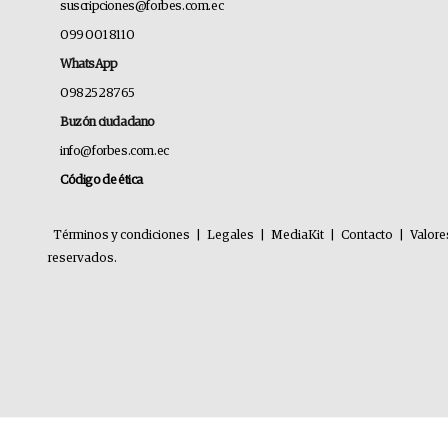
suscripciones@forbes.com.ec
099 001 8110
WhatsApp
0982528765
Buzón ciudadano
info@forbes.com.ec
Código de ética
Términos y condiciones
|
Legales
|
MediaKit
|
Contacto
|
Valore
reservados.