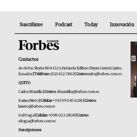
Suscribirse
Podcast
Today
Innovación
Contactos
Av. de los Shyris N34-152 y Holanda Edificio Shyris Center | Quito,
Ecuador
| Teléfono:
(02) 452 7863
| Correo:
info@forbes.com.ec
QUITO
Carlos Mantilla
| Correo:
cfmantilla@forbes.com.ec
Karina Nieto
| Celular:
+593 99 045 6281
| Correo:
knieto@forbes.com.ec
Sol Fraga
| Celular:
+098 023 2808
| Correo:
sfraga@forbes.com.ec
Suscripciones