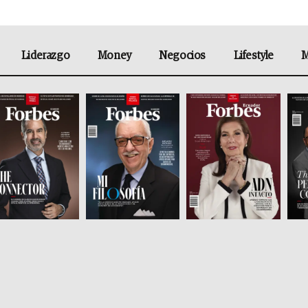
Liderazgo
Money
Negocios
Lifestyle
M