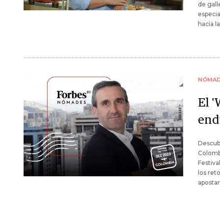
de gall
especia
hacia l
NÓMAD
El 
end
Descubr
Colomb
Festiva
los ret
apostar