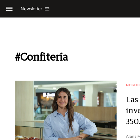
Newsletter
#Confitería
NEGOC
Las
inv
350
Alana M