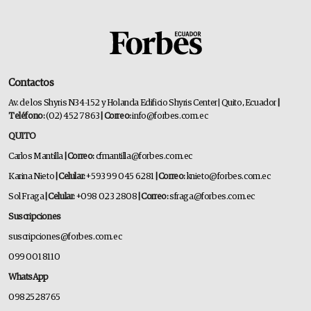
Contactos
Av. de los Shyris N34-152 y Holanda Edificio Shyris Center | Quito, Ecuador
|
Teléfono:
(02) 452 7863
| Correo:
info@forbes.com.ec
QUITO
Carlos Mantilla
| Correo:
cfmantilla@forbes.com.ec
Karina Nieto
| Celular:
+593 99 045 6281
| Correo:
knieto@forbes.com.ec
Sol Fraga
| Celular:
+098 023 2808
| Correo:
sfraga@forbes.com.ec
Suscripciones
suscripciones@forbes.com.ec
099 001 8110
WhatsApp
0982528765