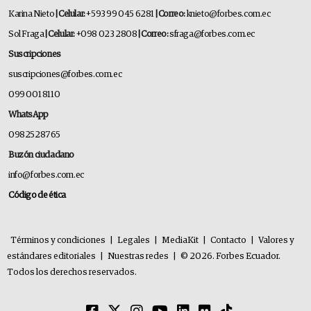
Karina Nieto
| Celular:
+593 99 045 6281
| Correo:
knieto@forbes.com.ec
Sol Fraga
| Celular:
+098 023 2808
| Correo:
sfraga@forbes.com.ec
Suscripciones
suscripciones@forbes.com.ec
099 001 8110
WhatsApp
0982528765
Buzón ciudadano
info@forbes.com.ec
Código de ética
Términos y condiciones
|
Legales
|
MediaKit
|
Contacto
|
Valores y
estándares editoriales
|
Nuestras redes
|
© 2026. Forbes Ecuador.
Todos los derechos reservados.