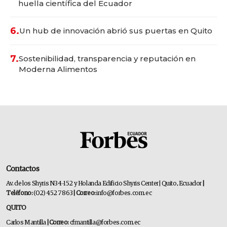
huella científica del Ecuador
6.
Un hub de innovación abrió sus puertas en Quito
7.
Sostenibilidad, transparencia y reputación en
Moderna Alimentos
Contactos
Av. de los Shyris N34-152 y Holanda Edificio Shyris Center | Quito, Ecuador
|
Teléfono:
(02) 452 7863
| Correo:
info@forbes.com.ec
QUITO
Carlos Mantilla
| Correo:
cfmantilla@forbes.com.ec