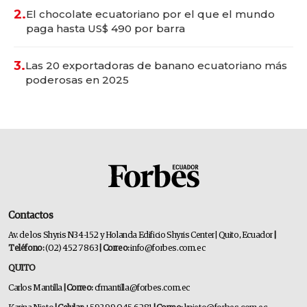
2.
El chocolate ecuatoriano por el que el mundo
paga hasta US$ 490 por barra
3.
Las 20 exportadoras de banano ecuatoriano más
poderosas en 2025
Contactos
Av. de los Shyris N34-152 y Holanda Edificio Shyris Center | Quito, Ecuador
|
Teléfono:
(02) 452 7863
| Correo:
info@forbes.com.ec
QUITO
Carlos Mantilla
| Correo:
cfmantilla@forbes.com.ec