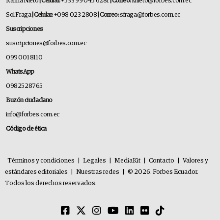
Karina Nieto
| Celular:
+593 99 045 6281
| Correo:
knieto@forbes.com.ec
Sol Fraga
| Celular:
+098 023 2808
| Correo:
sfraga@forbes.com.ec
Suscripciones
suscripciones@forbes.com.ec
099 001 8110
WhatsApp
0982528765
Buzón ciudadano
info@forbes.com.ec
Código de ética
Términos y condiciones
|
Legales
|
MediaKit
|
Contacto
|
Valores y
estándares editoriales
|
Nuestras redes
|
© 2026. Forbes Ecuador.
Todos los derechos reservados.