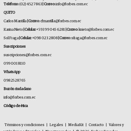
Teléfono:
(02) 452 7863
| Correo:
info@forbes.com.ec
QUITO
Carlos Mantilla
| Correo:
cfmantilla@forbes.com.ec
Karina Nieto
| Celular:
+593 99 045 6281
| Correo:
knieto@forbes.com.ec
Sol Fraga
| Celular:
+098 023 2808
| Correo:
sfraga@forbes.com.ec
Suscripciones
suscripciones@forbes.com.ec
099 001 8110
WhatsApp
0982528765
Buzón ciudadano
info@forbes.com.ec
Código de ética
Términos y condiciones
|
Legales
|
MediaKit
|
Contacto
|
Valores y