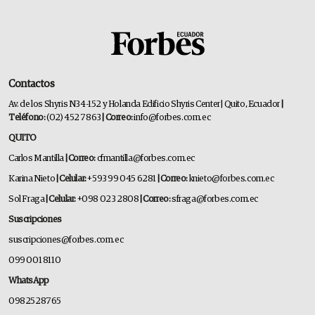
Contactos
Av. de los Shyris N34-152 y Holanda Edificio Shyris Center | Quito, Ecuador
|
Teléfono:
(02) 452 7863
| Correo:
info@forbes.com.ec
QUITO
Carlos Mantilla
| Correo:
cfmantilla@forbes.com.ec
Karina Nieto
| Celular:
+593 99 045 6281
| Correo:
knieto@forbes.com.ec
Sol Fraga
| Celular:
+098 023 2808
| Correo:
sfraga@forbes.com.ec
Suscripciones
suscripciones@forbes.com.ec
099 001 8110
WhatsApp
0982528765