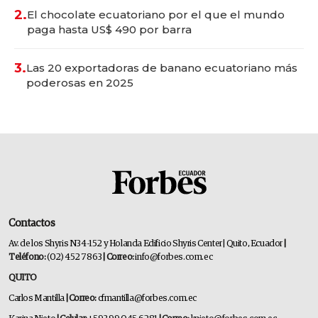
2.
El chocolate ecuatoriano por el que el mundo
paga hasta US$ 490 por barra
3.
Las 20 exportadoras de banano ecuatoriano más
poderosas en 2025
Contactos
Av. de los Shyris N34-152 y Holanda Edificio Shyris Center | Quito, Ecuador
|
Teléfono:
(02) 452 7863
| Correo:
info@forbes.com.ec
QUITO
Carlos Mantilla
| Correo:
cfmantilla@forbes.com.ec