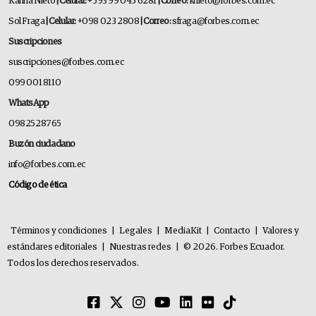
Karina Nieto
| Celular:
+593 99 045 6281
| Correo:
knieto@forbes.com.ec
Sol Fraga
| Celular:
+098 023 2808
| Correo:
sfraga@forbes.com.ec
Suscripciones
suscripciones@forbes.com.ec
099 001 8110
WhatsApp
0982528765
Buzón ciudadano
info@forbes.com.ec
Código de ética
Términos y condiciones
|
Legales
|
MediaKit
|
Contacto
|
Valores y
estándares editoriales
|
Nuestras redes
|
© 2026. Forbes Ecuador.
Todos los derechos reservados.