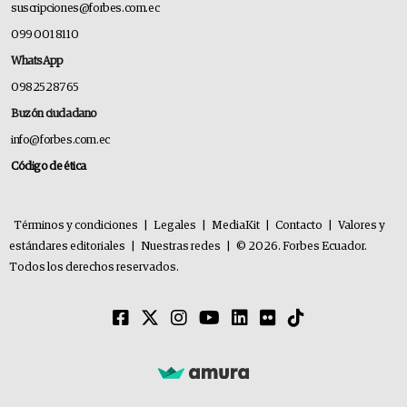
suscripciones@forbes.com.ec
099 001 8110
WhatsApp
0982528765
Buzón ciudadano
info@forbes.com.ec
Código de ética
Términos y condiciones
|
Legales
|
MediaKit
|
Contacto
|
Valores y
estándares editoriales
|
Nuestras redes
|
© 2026. Forbes Ecuador.
Todos los derechos reservados.