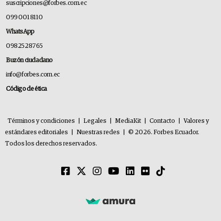
suscripciones@forbes.com.ec
099 001 8110
WhatsApp
0982528765
Buzón ciudadano
info@forbes.com.ec
Código de ética
Términos y condiciones
|
Legales
|
MediaKit
|
Contacto
|
Valores y
estándares editoriales
|
Nuestras redes
|
© 2026. Forbes Ecuador.
Todos los derechos reservados.