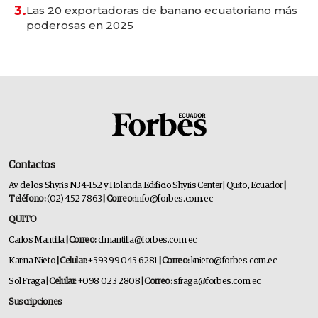
3.
Las 20 exportadoras de banano ecuatoriano más
poderosas en 2025
Contactos
Av. de los Shyris N34-152 y Holanda Edificio Shyris Center | Quito, Ecuador
|
Teléfono:
(02) 452 7863
| Correo:
info@forbes.com.ec
QUITO
Carlos Mantilla
| Correo:
cfmantilla@forbes.com.ec
Karina Nieto
| Celular:
+593 99 045 6281
| Correo:
knieto@forbes.com.ec
Sol Fraga
| Celular:
+098 023 2808
| Correo:
sfraga@forbes.com.ec
Suscripciones