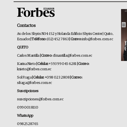
Contactos
Av. de los Shyris N34-152 y Holanda Edificio Shyris Center | Quito,
Ecuador
| Teléfono:
(02) 452 7863
| Correo:
info@forbes.com.ec
QUITO
Carlos Mantilla
| Correo:
cfmantilla@forbes.com.ec
Karina Nieto
| Celular:
+593 99 045 6281
| Correo:
knieto@forbes.com.ec
Sol Fraga
| Celular:
+098 023 2808
| Correo:
sfraga@forbes.com.ec
Suscripciones
suscripciones@forbes.com.ec
099 001 8110
WhatsApp
0982528765