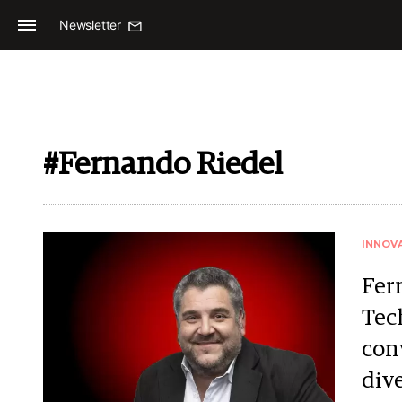
Newsletter
#Fernando Riedel
INNOV
Fer
Tec
conv
div